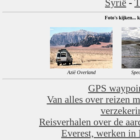
Syrië
-
T
Foto's kijken... k
Azië Overland
Spec
GPS waypoin
Van alles over reizen m
verzekeri
Reisverhalen over de aa
Everest, werken in 