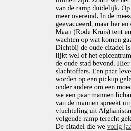
ruimen zijn. Zodra we het
van de ramp duidelijk. Op 
meer overeind. In de mees
geevacueerd, maar her en d
Maan (Rode Kruis) tent en
wachten op wat komen gaa
Dichtbij de oude citadel i
lijkt wel of het epicentru
de oude stad bevond. Hier
slachtoffers. Een paar le
worden op een pickup gela
onder andere om een moede
we een paar mannen licha
van de mannen spreekt mij 
vluchteling uit Afghanistan
volgende ramp terecht ge
De citadel die we
vorig ja